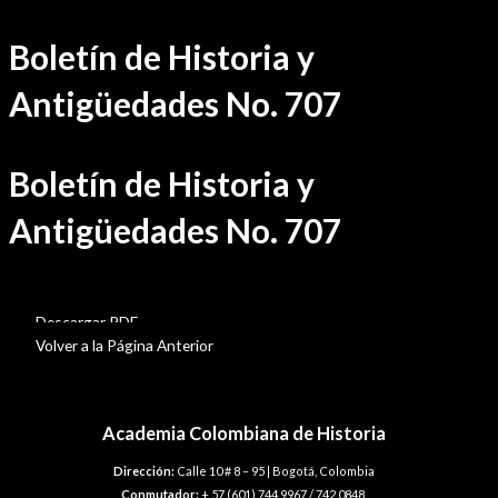
Ir
Boletín de Historia y
al
contenido
Antigüedades No. 707
Boletín de Historia y
Antigüedades No. 707
BHA-707
Descargar PDF
Volver a la Página Anterior
Academia Colombiana de Historia
Dirección:
Calle 10 # 8 – 95 | Bogotá, Colombia
Conmutador:
+ 57 (601) 744 9967 / 742 0848.