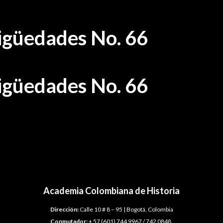
tigüedades No. 66
tigüedades No. 66
Academia Colombiana de Historia
Dirección:
Calle 10 # 8 – 95 | Bogotá, Colombia
Conmutador:
+ 57 (601) 744 9967 / 742 0848.