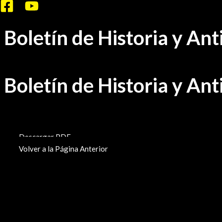
Ir
al
Boletín de Historia y An
contenido
Boletín de Historia y An
BHA-66
Descargar PDF
Volver a la Página Anterior