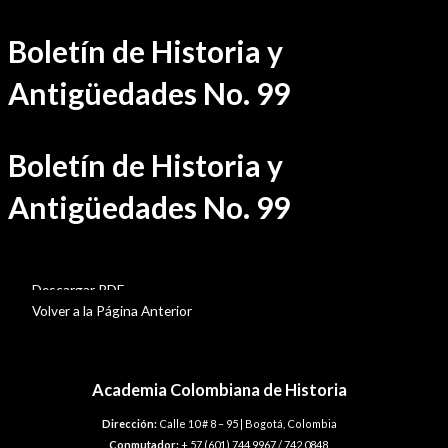
Ir
Boletín de Historia y
al
contenido
Antigüedades No. 99
Boletín de Historia y
Antigüedades No. 99
BHA-99
Descargar PDF
Volver a la Página Anterior
Academia Colombiana de Historia
Dirección:
Calle 10 # 8 – 95 | Bogotá, Colombia
Conmutador:
+ 57 (601) 744 9967 / 742 0848.