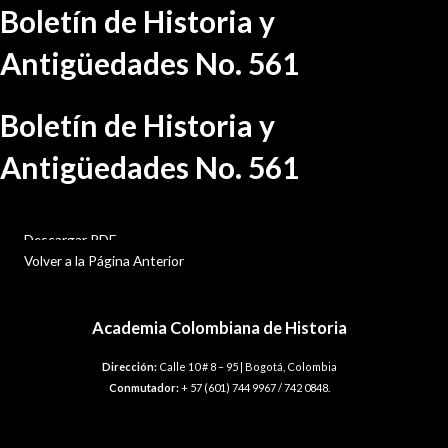
Ir
Boletín de Historia y
al
contenido
Antigüedades No. 561
Boletín de Historia y
Antigüedades No. 561
BHA-561
Descargar PDF
Volver a la Página Anterior
Academia Colombiana de Historia
Dirección:
Calle 10 # 8 – 95 | Bogotá, Colombia
Conmutador:
+ 57 (601) 744 9967 / 742 0848.