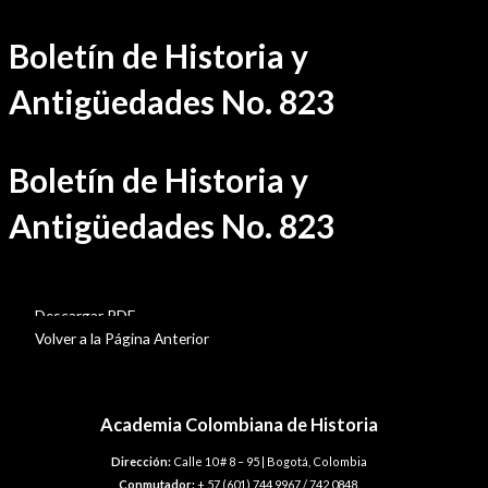
Ir
Boletín de Historia y
al
contenido
Antigüedades No. 823
Boletín de Historia y
Antigüedades No. 823
BHA-823
Descargar PDF
Volver a la Página Anterior
Academia Colombiana de Historia
Dirección:
Calle 10 # 8 – 95 | Bogotá, Colombia
Conmutador:
+ 57 (601) 744 9967 / 742 0848.