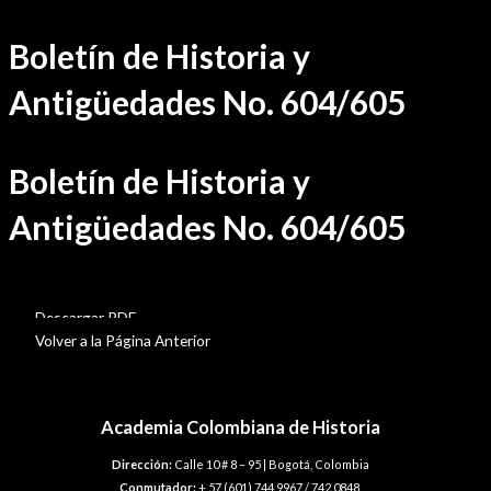
Ir
Boletín de Historia y
al
contenido
Antigüedades No. 604/605
Boletín de Historia y
Antigüedades No. 604/605
BHA-604-605
Descargar PDF
Volver a la Página Anterior
Academia Colombiana de Historia
Dirección:
Calle 10 # 8 – 95 | Bogotá, Colombia
Conmutador:
+ 57 (601) 744 9967 / 742 0848.