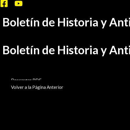
Ir
al
Boletín de Historia y An
contenido
Boletín de Historia y An
BHA-715
Descargar PDF
Volver a la Página Anterior