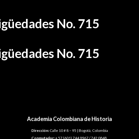
tigüedades No. 715
tigüedades No. 715
Academia Colombiana de Historia
Dirección:
Calle 10 # 8 – 95 | Bogotá, Colombia
Conmutador:
+ 57 (601) 744 9967 / 742 0848.