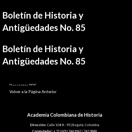
Ir
Boletín de Historia y
al
contenido
Antigüedades No. 85
Boletín de Historia y
Antigüedades No. 85
BHA-85
Descargar PDF
Volver a la Página Anterior
Academia Colombiana de Historia
Dirección:
Calle 10 # 8 – 95 | Bogotá, Colombia
Conmutador:
+ 57 (601) 744 9967 / 742 0848.