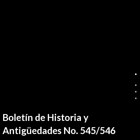
Ir
Boletín de Historia y
al
contenido
Antigüedades No. 545/546