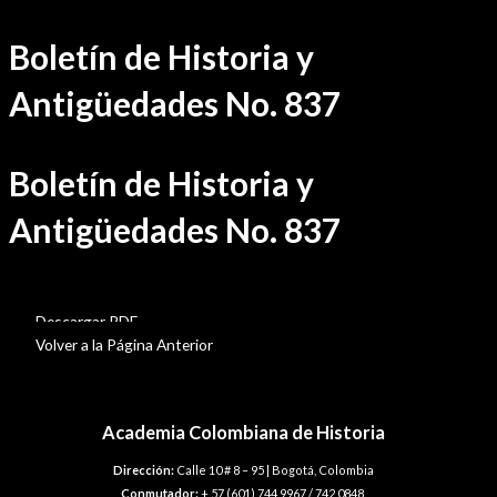
Ir
Boletín de Historia y
al
contenido
Antigüedades No. 837
Boletín de Historia y
Antigüedades No. 837
BHA-837
Descargar PDF
Volver a la Página Anterior
Academia Colombiana de Historia
Dirección:
Calle 10 # 8 – 95 | Bogotá, Colombia
Conmutador:
+ 57 (601) 744 9967 / 742 0848.