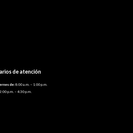
arios de atención
ernes de:
8:00 a.m. – 1:00 p.m.
2:00 p.m. – 4:30 p.m.