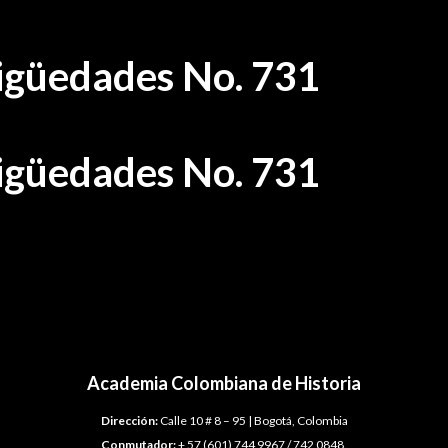
tigüedades No. 731
tigüedades No. 731
Academia Colombiana de Historia
Dirección:
Calle 10 # 8 – 95 | Bogotá, Colombia
Conmutador:
+ 57 (601) 744 9967 / 742 0848.