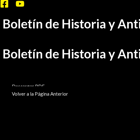
Ir
al
Boletín de Historia y An
contenido
Boletín de Historia y An
BHA-731
Descargar PDF
Volver a la Página Anterior