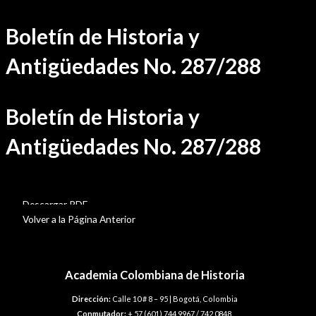
Ir
Boletín de Historia y
al
contenido
Antigüedades No. 287/288
Boletín de Historia y
Antigüedades No. 287/288
BHA-287-288
Descargar PDF
Volver a la Página Anterior
Academia Colombiana de Historia
Dirección:
Calle 10 # 8 – 95 | Bogotá, Colombia
Conmutador:
+ 57 (601) 744 9967 / 742 0848.