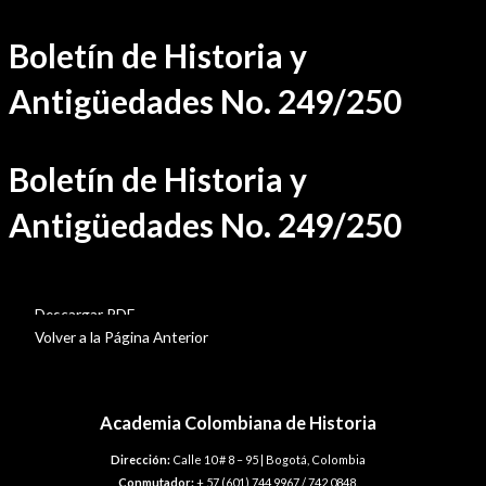
Ir
Boletín de Historia y
al
contenido
Antigüedades No. 249/250
Boletín de Historia y
Antigüedades No. 249/250
BHA-249-250
Descargar PDF
Volver a la Página Anterior
Academia Colombiana de Historia
Dirección:
Calle 10 # 8 – 95 | Bogotá, Colombia
Conmutador:
+ 57 (601) 744 9967 / 742 0848.