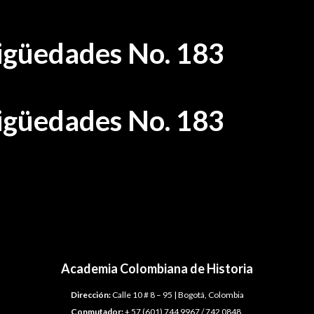
tigüedades No. 183
tigüedades No. 183
Academia Colombiana de Historia
Dirección:
Calle 10 # 8 – 95 | Bogotá, Colombia
Conmutador:
+ 57 (601) 744 9967 / 742 0848.