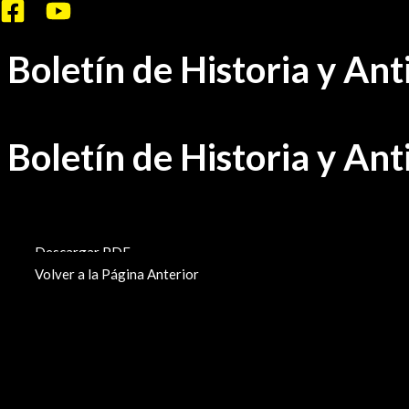
Ir
al
Boletín de Historia y An
contenido
Boletín de Historia y An
BHA-183
Descargar PDF
Volver a la Página Anterior