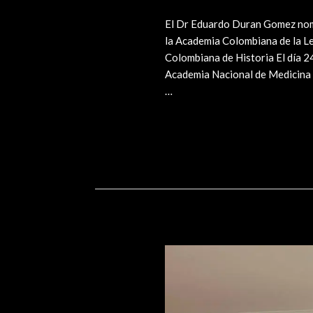
El Dr Eduardo Duran Gomez nom
la Academia Colombiana de la 
Colombiana de Historia El día 2
Academia Nacional de Medicina ,
…
Posesión
Leer más »
Presidente
y
Vicepresidente
de
Colmac
,
Colegio
Máximo
de
las
Academias