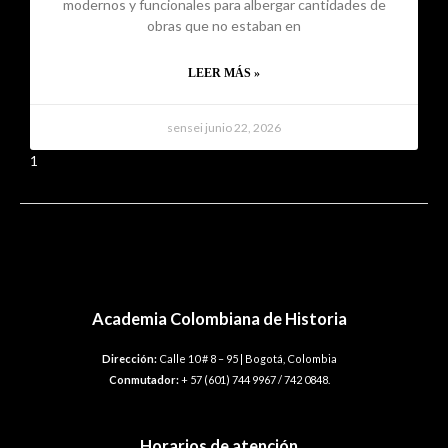
modernos y funcionales para albergar cantidades de
obras que no estaban en
LEER MÁS »
sensei
junio 22, 2026
1
2
3
4
5
←
Entrada anterior
Entrada siguiente
→
Academia Colombiana de Historia
Dirección:
Calle 10 # 8 – 95 | Bogotá, Colombia
Conmutador:
+ 57 (601) 744 9967 / 742 0848.
Horarios de atención