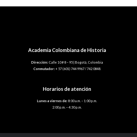
←
Plantilla anterior
Plantilla siguiente
→
Academia Colombiana de Historia
Dirección:
Calle 10 # 8 – 95 | Bogotá, Colombia
Conmutador:
+ 57 (601) 744 9967 / 742 0848.
Horarios de atención
Lunes a viernes de:
8:00 a.m. – 1:00 p.m.
2:00 p.m. – 4:30 p.m.