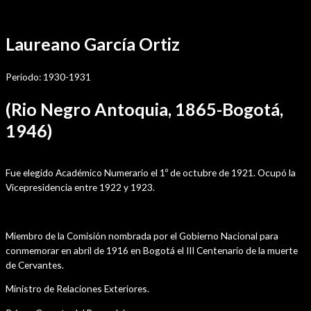
Ir
Por
sensei
/
diciembre 1, 2021
al
Laureano García Ortiz
contenido
Periodo: 1930-1931
(Rio Negro Antoquia, 1865-Bogotá,
1946)
Trayectoria en la Academia
Fue elegido Académico Numerario el 1º de octubre de 1921. Ocupó la
Vicepresidencia entre 1922 y 1923.
Cargos Públicos
Miembro de la Comisión nombrada por el Gobierno Nacional para
conmemorar en abril de 1916 en Bogotá el III Centenario de la muerte
de Cervantes.
Ministro de Relaciones Exteriores.