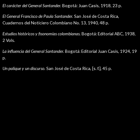
El carácter del General Santander.
Bogotá: Juan Casís, 1918, 23 p.
El General Francisco de Paula Santander.
San José de Costa Rica,
Cuadernos del Noticiero Colombiano No. 13, 1940, 48 p.
Estudios históricos y fisonomías colombianas.
Bogotá: Editorial ABC, 1938,
2 Vols.
La influencia del General Santander.
Bogotá: Editorial Juan Casís, 1924, 19
p.
Un palique y un discurso.
San José de Costa Rica, [s. f.], 45 p.
Navegación
←
Plantilla anterior
de
Plantilla siguiente
→
entradas