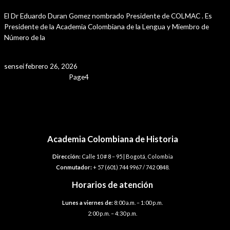
El Dr Eduardo Duran Gomez nombrado Presidente de COLMAC . Es
Presidente de la Academia Colombiana de la Lengua y Miembro de
Número de la
Leer Más »
sensei
febrero 26, 2026
Page
1
Page
2
Page
3
Page
4
Page
5
Navegación
←
Entrada anterior
de
Entrada siguiente
→
entradas
Academia Colombiana de Historia
Dirección:
Calle 10 # 8 – 95 | Bogotá, Colombia
Conmutador:
+ 57 (601) 744 9967 / 742 0848.
Horarios de atención
Lunes a viernes de:
8:00 a.m. – 1:00 p.m.
2:00 p.m. – 4:30 p.m.