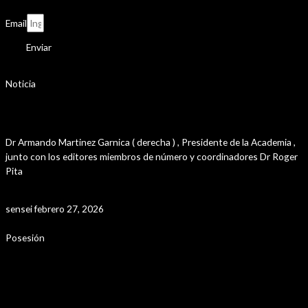
Email
Enviar
Noticia
Presentación Santa Marta y su Provincia
Dr Armando Martinez Garnica ( derecha ) , Presidente de la Academia ,
junto con los editores miembros de número y coordinadores Dr Roger
Pita
Leer Más »
sensei
febrero 27, 2026
Posesión
Posesión Presidente y Vicepresidente de
Colmac , Colegio Máximo de las Academias de
Colombia