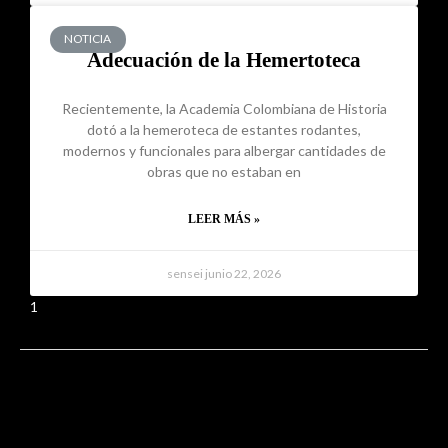
NOTICIA
Adecuación de la Hemertoteca
Recientemente, la Academia Colombiana de Historia
dotó a la hemeroteca de estantes rodantes,
modernos y funcionales para albergar cantidades de
obras que no estaban en
LEER MÁS »
sensei
junio 22, 2026
1
2
3
4
5
←
Entrada anterior
Entrada siguiente
→