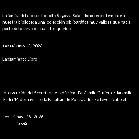
Rodolfo Segovia Salas
La familia del doctor Rodolfo Segovia Salas donó recientemente a
nuestra biblioteca una colección bibliográfica muy valiosa que hacía
parte del acervo de nuestro querido
Leer Más »
sensei
junio 16, 2026
Lanzamiento Libro
Encuentro histórico y literario: Nuevas
publicaciones de la Escuela Militar
Intervención del Secretario Académico , Dr Camilo Gutierrez Jaramillo.
El día 14 de mayo , en la Facultad de Postgrados se llevó a cabo el
Leer Más »
sensei
mayo 19, 2026
Page
1
Page
2
Page
3
Page
4
Page
5
Navegación
←
Entrada anterior
de
Entrada siguiente
→