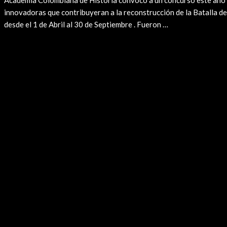
Academia Colombiana de Historia convocó a un concurso este año ,
innovadoras que contribuyeran a la reconstrucción de la Batalla d
desde el 1 de Abril al 30 de Septiembre . Fueron …
Premio
Leer más »
Nacional
de
Historia
2024
“BICENTENARIO
DE
LA
BATALLA
DE
AYACUCHO”