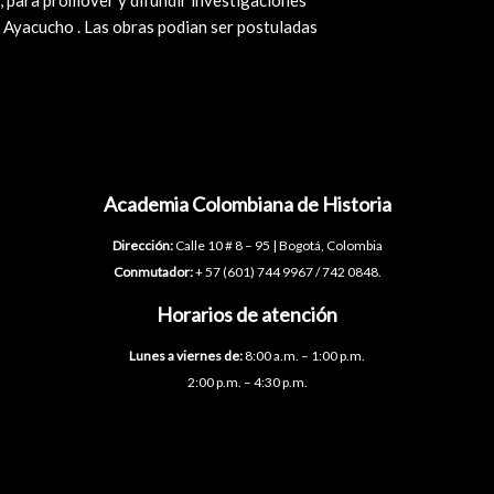
 para promover y difundir investigaciones
e Ayacucho . Las obras podian ser postuladas
Academia Colombiana de Historia
Dirección:
Calle 10 # 8 – 95 | Bogotá, Colombia
Conmutador:
+ 57 (601) 744 9967 / 742 0848.
Horarios de atención
Lunes a viernes de:
8:00 a.m. – 1:00 p.m.
2:00 p.m. – 4:30 p.m.