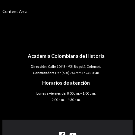
Ir
Por
sensei
/
agosto 10, 2022
Content Area
al
Navegación
←
Plantilla anterior
contenido
de
Plantilla siguiente
→
entradas
Academia Colombiana de Historia
Dirección:
Calle 10 # 8 – 95 | Bogotá, Colombia
Conmutador:
+ 57 (601) 744 9967 / 742 0848.
Horarios de atención
Lunes a viernes de:
8:00 a.m. – 1:00 p.m.
2:00 p.m. – 4:30 p.m.