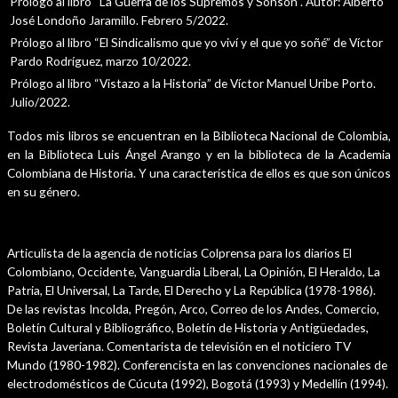
Prólogo al libro “La Guerra de los Supremos y Sonsón”. Autor: Alberto
José Londoño Jaramillo. Febrero 5/2022.
Prólogo al libro “El Sindicalismo que yo viví y el que yo soñé” de Víctor
Pardo Rodríguez, marzo 10/2022.
Prólogo al libro “Vistazo a la Historia” de Víctor Manuel Uribe Porto.
Julio/2022.
Todos mis libros se encuentran en la Biblioteca Nacional de Colombia,
en la Biblioteca Luis Ángel Arango y en la biblioteca de la Academia
Colombiana de Historia. Y una característica de ellos es que son únicos
en su género.
Otras Publicaciones
Articulista de la agencia de noticias Colprensa para los diarios El
Colombiano, Occidente, Vanguardia Liberal, La Opinión, El Heraldo, La
Patria, El Universal, La Tarde, El Derecho y La República (1978-1986).
De las revistas Incolda, Pregón, Arco, Correo de los Andes, Comercio,
Boletín Cultural y Bibliográfico, Boletín de Historia y Antigüedades,
Revista Javeriana. Comentarista de televisión en el noticiero TV
Mundo (1980-1982). Conferencista en las convenciones nacionales de
electrodomésticos de Cúcuta (1992), Bogotá (1993) y Medellín (1994).