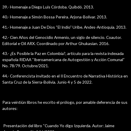
39.- Homenaje a Diego Luis Córdoba. Quibdó. 2013.
40.- Homenaje a Simón Bossa Pereira. Arjona-Bolívar. 2013.
41.- Homenaje a Juan De Dios “El Indio” Uribe. Andes-Antioquia. 2013.
42.- Cien Años del Genocidio Armenio, un siglo de silencio. Coautor.
Editorial e-Dil ARX. Coordinado por Arthur Ghukasian. 2016.
43.- ¿Es Posible la Paz en Colombia?, artículo para la revista indexada
española RIDAA “Iberoamericana de Autogestión y Acción Comunal”
No. 78/79. Octubre/2021.
44.- Conferencista invitado en el II Encuentro de Narrativa Histórica en
Santa Cruz de la Sierra-Bolivia. Junio 4 y 5 de 2022.
Prólogos de Libros
Para veintiún libros he escrito el prólogo, por amable deferencia de sus
autores:
Presentación del libro “Cuando Yo digo Izquierda. Autor: Jaime