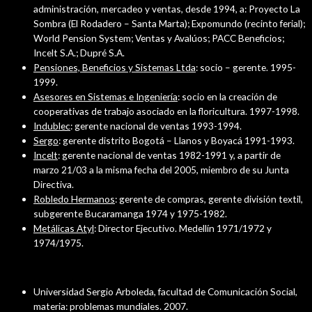
administración, mercadeo y ventas, desde 1994, a: Proyecto La
Sombra (El Rodadero – Santa Marta); Expomundo (recinto ferial);
World Pension System; Ventas y Avalúos; PACC Beneficios;
Incelt S.A.; Dupré S.A.
Pensiones, Beneficios y Sistemas Ltda
: socio – gerente. 1995-
1999.
Asesores en Sistemas e Ingeniería
: socio en la creación de
cooperativas de trabajo asociado en la floricultura. 1997-1998.
Indublec
: gerente nacional de ventas 1993-1994.
Sergo
: gerente distrito Bogotá – Llanos y Boyacá 1991-1993.
Incelt
: gerente nacional de ventas 1982-1991 y, a partir de
marzo 21/03 a la misma fecha del 2005, miembro de su Junta
Directiva.
Robledo Hermanos
: gerente de compras, gerente división textil,
subgerente Bucaramanga 1974 y 1975-1982.
Metálicas Atyl
: Director Ejecutivo. Medellín 1971/1972 y
1974/1975.
Docente
Universidad Sergio Arboleda, facultad de Comunicación Social,
materia: problemas mundiales. 2007.