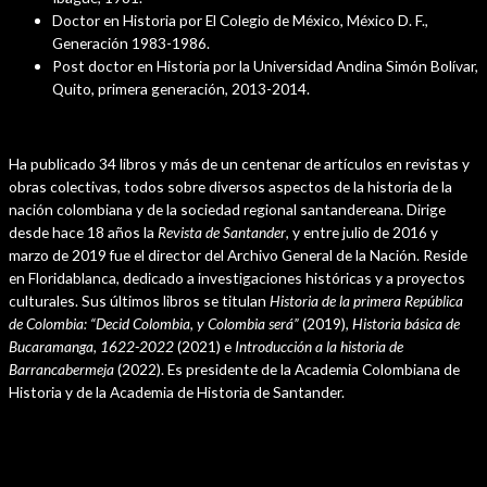
Doctor en Historia por El Colegio de México, México D. F.,
Generación 1983-1986.
Post doctor en Historia por la Universidad Andina Simón Bolívar,
Quito, primera generación, 2013-2014.
Más información
Ha publicado 34 libros y más de un centenar de artículos en revistas y
obras colectivas, todos sobre diversos aspectos de la historia de la
nación colombiana y de la sociedad regional santandereana. Dirige
desde hace 18 años la
Revista de Santander
, y entre julio de 2016 y
marzo de 2019 fue el director del Archivo General de la Nación. Reside
en Floridablanca, dedicado a investigaciones históricas y a proyectos
culturales. Sus últimos libros se titulan
Historia de la primera República
de Colombia: “Decid Colombia, y Colombia será”
(2019),
Historia básica de
Bucaramanga, 1622-2022
(2021) e
Introducción a la historia de
Barrancabermeja
(2022). Es presidente de la Academia Colombiana de
Historia y de la Academia de Historia de Santander.
Navegación
←
Plantilla anterior
de
Plantilla siguiente
→
entradas