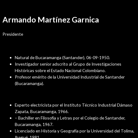
Ir
Por
sensei
/
agosto 10, 2022
al
Armando Martínez Garnica
contenido
Presidente
Datos Personales
Natural de Bucaramanga (Santander), 06-09-1950.
Investigador senior adscrito al Grupo de Investigaciones
Históricas sobre el Estado Nacional Colombiano.
Profesor emérito de la Universidad Industrial de Santander
(Bucaramanga).
Formación Académica
Experto electricista por el Instituto Técnico Industrial Dámaso
Zapata, Bucaramanga, 1966.
– Bachiller en Filosofía y Letras por el Colegio de Santander,
Bucaramanga, 1967.
Licenciado en Historia y Geografía por la Universidad del Tolima,
Ibagué, 1981.