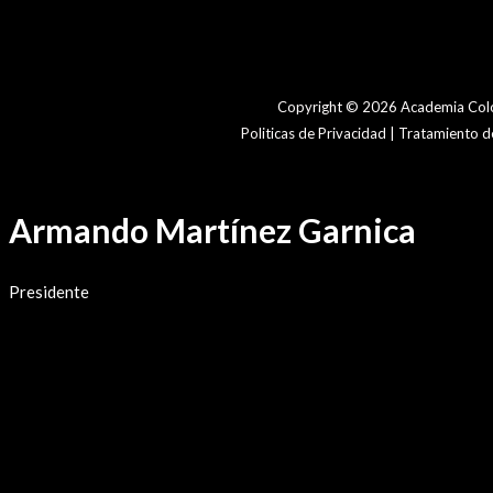
Copyright © 2026 Academia Colo
Politicas de Privacidad | Tratamiento 
Armando Martínez Garnica
Presidente
Trayectoria en la Academia
Afiliación a otras Instituciones Académicas
Condecoraciones y Distinciones
Publicaciones