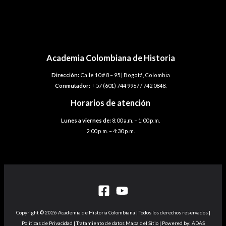
de
Plantilla siguiente
→
entradas
Academia Colombiana de Historia
Dirección:
Calle 10 # 8 – 95 | Bogotá, Colombia
Conmutador:
+ 57 (601) 744 9967 / 742 0848.
Horarios de atención
Lunes a viernes de:
8:00 a.m. – 1:00 p.m.
2:00 p.m. – 4:30 p.m.
Copyright © 2026 Academia de Historia Colombiana | Todos los derechos reservados |
Politicas de Privacidad | Tratamiento de datos Mapa del Sitio | Powered by: ADAS