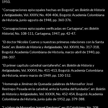
1950.
“Consagraciones episcopales hechas en Bogotá”, en:
Boletín de Historia
y Antigüedades,
Vol. XXXV, No. 404-406, Bogotá: Academia Colombiana
de Historia, junio-agosto de 1948, pp. 360-376.
“Consagraciones episcopales verificadas en Cartagena”, en:
Boletín
Historial,
No. 108-111, Cartagena, 1947, pp. 42-47.
“El doctor Nicolás Cuervo y nuestras primeras relaciones con la Santa
Sede”, en:
Boletín de Historia y Antigüedades,
Vol. XXVIII, No. 317-318,
Bogotá: Academia Colombiana de Historia, marzo-abril de 1940, pp.
286-307.
“El primer capítulo catedral santafereño”, en:
Boletín de Historia y
Antigüedades,
Vol. XXXVI, No. 411-413, Bogotá: Academia Colombiana
de Historia, enero-marzo de 1949, pp. 130-152.
“Homenaje a Jiménez de Quesada: palabras de Monseñor José
Restrepo Posada en la catedral, ante la tumba del fundador”, en:
Boletín
de Historia y Antigüedades,
Vol. XXXIX, No. 452-454, Bogotá: Academia
Colombiana de Historia, junio-julio de 1952, pp. 379-388.
“La labor de Monseñor Ismael Perdomo”, en:
El Catolicismo,
No. 209,