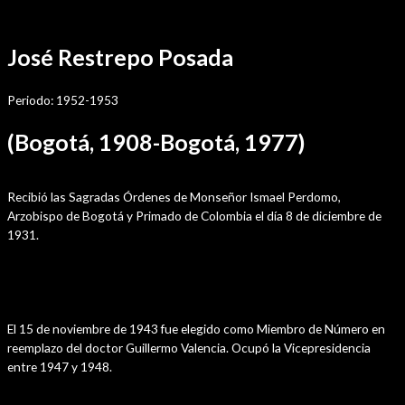
Ir
Por
sensei
/
diciembre 4, 2021
al
José Restrepo Posada
contenido
Periodo: 1952-1953
(Bogotá, 1908-Bogotá, 1977)
Estudios
Recibió las Sagradas Órdenes de Monseñor Ismael Perdomo,
Arzobispo de Bogotá y Primado de Colombia el día 8 de diciembre de
1931.
Trayectoria en la Academia
El 15 de noviembre de 1943 fue elegido como Miembro de Número en
reemplazo del doctor Guillermo Valencia. Ocupó la Vicepresidencia
entre 1947 y 1948.
Cargos Desempeñados