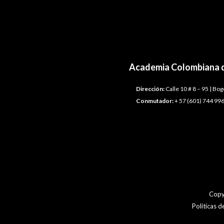
←
Plantilla anterior
Academia Colombiana d
Dirección:
Calle 10 # 8 – 95 | Bo
Conmutador:
+ 57 (601) 744 996
Copy
Politicas 