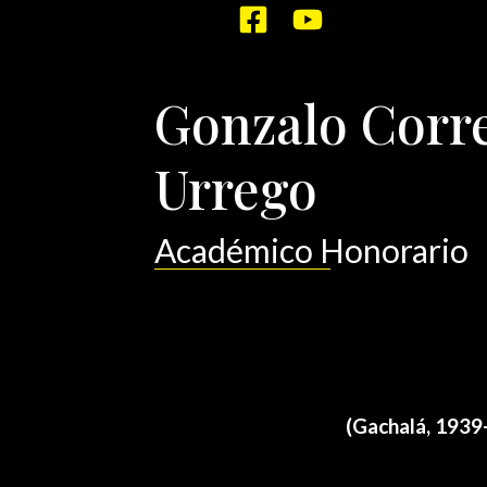
Por
/
septiembre 23, 2021
sensei
Gonzalo Corr
Urrego
Académico Honorario
(Gachalá, 1939-