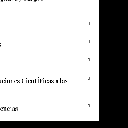
s
uciones CientÍFicas a las
encias