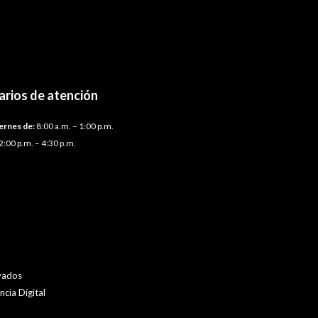
Plantilla siguiente
→
arios de atención
ernes de:
8:00 a.m. – 1:00 p.m.
2:00 p.m. – 4:30 p.m.
vados
cia Digital