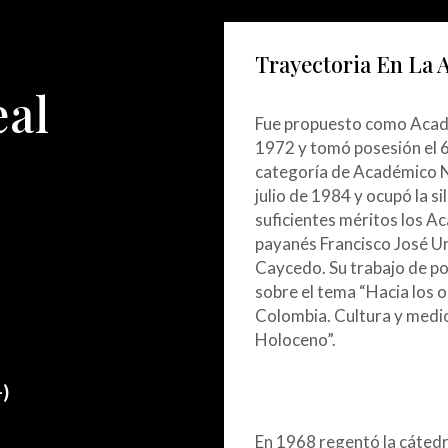
Trayectoria En La
eal
Fue propuesto como Acadé
1972 y tomó posesión el 6
categoría de Académico N
julio de 1984 y ocupó la si
suficientes méritos los A
payanés Francisco José Ur
Caycedo. Su trabajo de 
sobre el tema “Hacia los 
Colombia. Cultura y medio
Holoceno”.
)
En 1968 regentó la cátedr