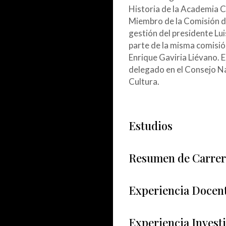
Historia de la Academia 
Miembro de la Comisión d
gestión del presidente L
parte de la misma comisió
Enrique Gaviria Liévano.
delegado en el Consejo Na
Cultura.
Estudios
Resumen de Carrer
Experiencia Docen
Experiencia Investi