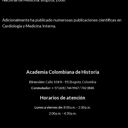
Adicionalmente ha publicado numerosas publicaciones científicas en
Cardiología y Medicina Interna.
Navegación
←
Plantilla anterior
de
Plantilla siguiente
→
entradas
Academia Colombiana de Historia
Dirección:
Calle 10 # 8 – 95 | Bogotá, Colombia
Conmutador:
+ 57 (601) 744 9967 / 742 0848.
Horarios de atención
Lunes a viernes de:
8:00 a.m. – 1:00 p.m.
2:00 p.m. – 4:30 p.m.