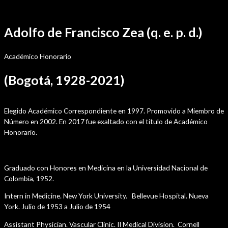
Ir
Por
sensei
/
septiembre 23, 2021
al
Adolfo de Francisco Zea (q. e. p. d.)
contenido
Académico Honorario
(Bogotá, 1928-2021)
Trayectoria En La Academia
Elegido Académico Correspondiente en 1997. Promovido a Miembro de
Número en 2002. En 2017 fue exaltado con el título de Académico
Honorario.
Estudios
Graduado con Honores en Medicina en la Universidad Nacional de
Colombia, 1952.
Intern in Medicine. New York University. Bellevue Hospital. Nueva
York. Julio de 1953 a Julio de 1954
Assistant Physician. Vascular Clinic. II Medical Division. Cornell