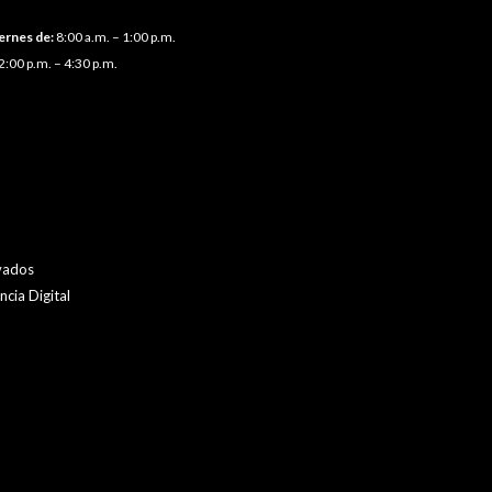
ernes de:
8:00 a.m. – 1:00 p.m.
2:00 p.m. – 4:30 p.m.
vados
cia Digital