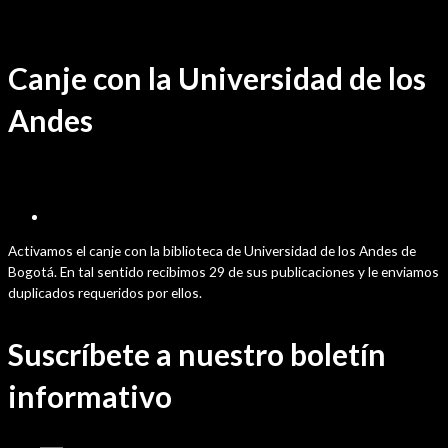
Ir
Donación
/ Por
sensei
al
contenido
Canje con la Universidad de los
Andes
septiembre 8, 2025
Activamos el canje con la biblioteca de Universidad de los Andes de
Bogotá. En tal sentido recibimos 29 de sus publicaciones y le enviamos
duplicados requeridos por ellos.
Suscríbete a nuestro boletín
informativo