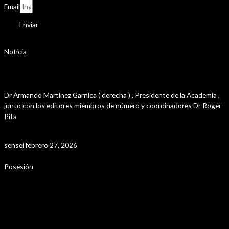
Email
Enviar
Noticia
Presentación Santa Marta y su Provincia
Dr Armando Martinez Garnica ( derecha ) , Presidente de la Academia ,
junto con los editores miembros de número y coordinadores Dr Roger
Pita
Leer Más »
sensei
febrero 27, 2026
Posesión
Posesión Presidente y Vicepresidente de
Colmac , Colegio Máximo de las Academias de
Colombia