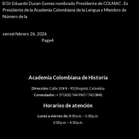
El Dr Eduardo Duran Gomez nombrado Presidente de COLMAC . Es
Presidente de la Academia Colombiana de la Lengua y Miembro de
Número de la
Leer Más »
sensei
febrero 26, 2026
Page
1
Page
2
Page
3
Page
4
Page
5
Navegación
←
Entrada anterior
de
Entrada siguiente
→
entradas
Academia Colombiana de Historia
Dirección:
Calle 10 # 8 – 95 | Bogotá, Colombia
Conmutador:
+ 57 (601) 744 9967 / 742 0848.
Horarios de atención
Lunes a viernes de:
8:00 a.m. – 1:00 p.m.
2:00 p.m. – 4:30 p.m.