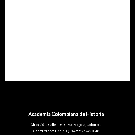
Canje con la Universidad de
los Andes
Activamos el canje con la biblioteca de Universidad de los
Andes de Bogotá. En tal sentido recibimos 29 de sus
publicaciones y le enviamos duplicados requeridos por ellos.
Suscríbete a nuestro boletín informativo
Academia Colombiana de Historia
Dirección:
Calle 10 # 8 – 95 | Bogotá, Colombia
Conmutador:
+ 57 (601) 744 9967 / 742 0848.