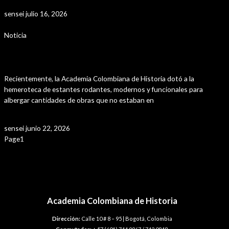
Leer Más »
sensei
julio 16, 2026
Noticia
Adecuación de la Hemertoteca
Recientemente, la Academia Colombiana de Historia dotó a la
hemeroteca de estantes rodantes, modernos y funcionales para
albergar cantidades de obras que no estaban en
Leer Más »
sensei
junio 22, 2026
Page
1
Page
2
Page
3
Page
4
Page
5
Navegación
←
Entrada anterior
de
Entrada siguiente
→
entradas
Academia Colombiana de Historia
Dirección:
Calle 10 # 8 – 95 | Bogotá, Colombia