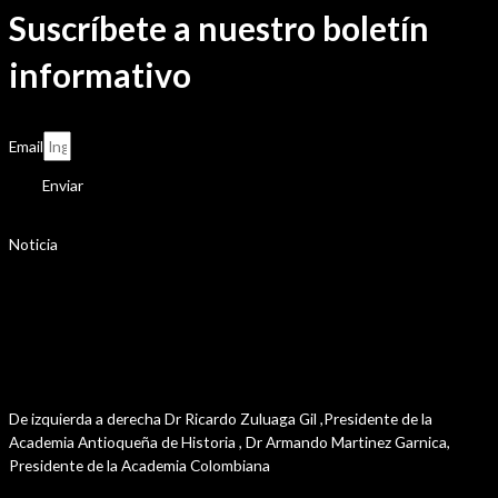
Suscríbete a nuestro boletín
informativo
Email
Enviar
Noticia
Sesión de la asamblea de las Academias
Departamentales de Historia , llevada a cabo en
Rionegro – Antioquia , los dias 10-11 y 12 de
julio del presente año.
De izquierda a derecha Dr Ricardo Zuluaga Gil ,Presidente de la
Academia Antioqueña de Historia , Dr Armando Martinez Garnica,
Presidente de la Academia Colombiana