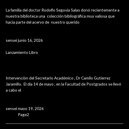
La familia del doctor Rodolfo Segovia Salas donó recientemente a
nuestra biblioteca una colección bibliográfica muy valiosa que
hacía parte del acervo de nuestro querido
Leer Más »
sensei
junio 16, 2026
Lanzamiento Libro
Encuentro histórico y literario: Nuevas
publicaciones de la Escuela Militar
Intervención del Secretario Académico , Dr Camilo Gutierrez
Jaramillo. El día 14 de mayo , en la Facultad de Postgrados se llevó
a cabo el
Leer Más »
sensei
mayo 19, 2026
Page
1
Page
2
Page
3
Page
4
Page
5