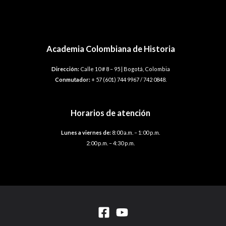
Navegación
←
Entrada anterior
Entrada siguiente
→
de
entradas
Academia Colombiana de Historia
Dirección:
Calle 10 # 8 – 95 | Bogotá, Colombia
Conmutador:
+ 57 (601) 744 9967 / 742 0848.
Horarios de atención
Lunes a viernes de:
8:00 a.m. – 1:00 p.m.
2:00 p.m. – 4:30 p.m.