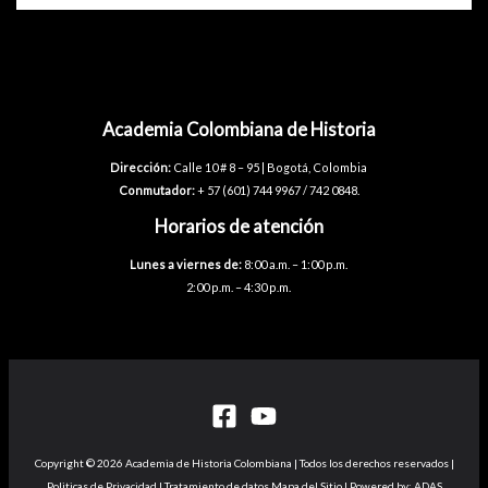
General
José
María
Córdova
y
Conmemoración
Academia Colombiana de Historia
de
los
Dirección:
Calle 10 # 8 – 95 | Bogotá, Colombia
203
Conmutador:
+ 57 (601) 744 9967 / 742 0848.
años
Horarios de atención
de
la
Lunes a viernes de:
8:00 a.m. – 1:00 p.m.
Batalla
2:00 p.m. – 4:30 p.m.
de
Chorros
Blancos
Copyright © 2026 Academia de Historia Colombiana | Todos los derechos reservados |
Politicas de Privacidad | Tratamiento de datos Mapa del Sitio | Powered by: ADAS