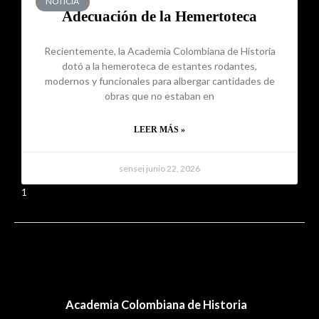
NOTICIA
Adecuación de la Hemertoteca
Recientemente, la Academia Colombiana de Historia
dotó a la hemeroteca de estantes rodantes,
modernos y funcionales para albergar cantidades de
obras que no estaban en
LEER MÁS »
sensei
junio 22, 2026
1
2
3
4
5
←
Entrada anterior
Entrada siguiente
→
Academia Colombiana de Historia