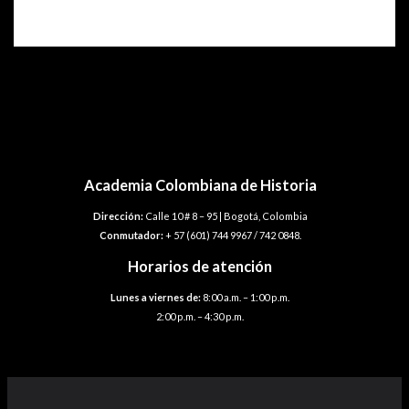
p.
Navegación
←
Plantilla anterior
de
Plantilla siguiente
→
entradas
Academia Colombiana de Historia
Dirección:
Calle 10 # 8 – 95 | Bogotá, Colombia
Conmutador:
+ 57 (601) 744 9967 / 742 0848.
Horarios de atención
Lunes a viernes de:
8:00 a.m. – 1:00 p.m.
2:00 p.m. – 4:30 p.m.