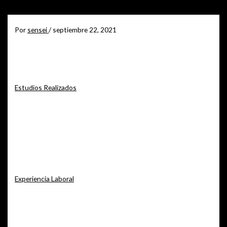
Ir
al
Por
sensei
/
septiembre 22, 2021
contenido
Rodolfo Segovia Salas
Estudios Realizados
– Ingeniero Químico, BS. Massachusetts Institute of
Technology (M.I.T.), 1958.
– Historia. Master of Arts (MA),
Universidad de California, Berkeley,
1960.
– Desarrollo Económico,
Certificado de Estudios IRFED, Paris.
Experiencia Laboral
Gerente fundador de Al Granel S. A.
Presidente de Petroquímica Colombiana Mexichem
Fundador y residente de Essentia.