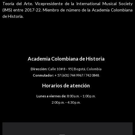
Teoría del Arte. Vicepresidente de la International Musical Society
(IMS) entre 2017-22. Miembro de número de la Academia Colombiana
de Historia.
Navegación
←
Plantilla anterior
de
entradas
Academia Colombiana de Historia
Dirección:
Calle 10 # 8 – 95 | Bogotá, Colombia
Conmutador:
+ 57 (601) 744 9967 / 742 0848.
Horarios de atención
Lunes a viernes de:
8:00 a.m. – 1:00 p.m.
2:00 p.m. – 4:30 p.m.