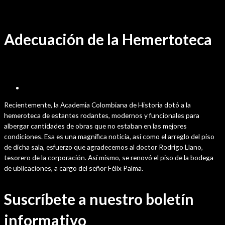
Ir
Noticia
/ Por
sensei
al
contenido
Adecuación de la Hemertoteca
junio 22, 2026
Recientemente, la Academia Colombiana de Historia dotó a la
hemeroteca de estantes rodantes, modernos y funcionales para
albergar cantidades de obras que no estaban en las mejores
condiciones. Esa es una magnífica noticia, así como el arreglo del piso
de dicha sala, esfuerzo que agradecemos al doctor Rodrigo Llano,
tesorero de la corporación. Así mismo, se renovó el piso de la bodega
de ublicaciones, a cargo del señor Félix Palma.
Suscríbete a nuestro boletín
informativo