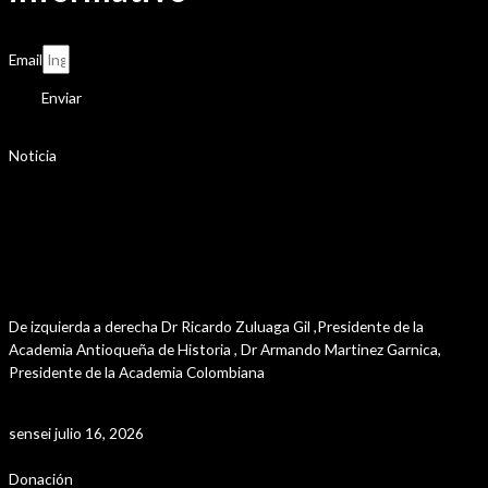
Email
Enviar
Noticia
Sesión de la asamblea de las Academias
Departamentales de Historia , llevada a cabo en
Rionegro – Antioquia , los dias 10-11 y 12 de
julio del presente año.
De izquierda a derecha Dr Ricardo Zuluaga Gil ,Presidente de la
Academia Antioqueña de Historia , Dr Armando Martinez Garnica,
Presidente de la Academia Colombiana
Leer Más »
sensei
julio 16, 2026
Donación