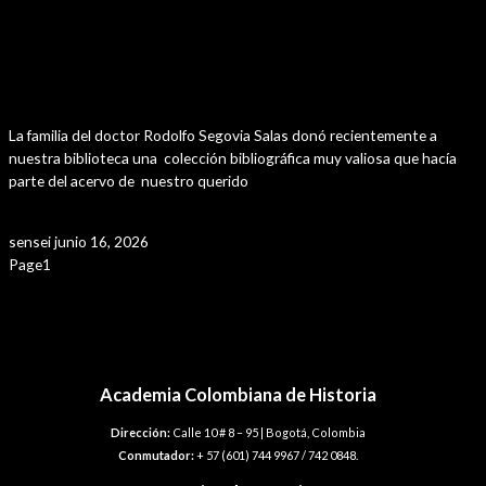
La Academia Colombiana de Historia recibe
significativo legado bibliográfico del doctor
Rodolfo Segovia Salas
La familia del doctor Rodolfo Segovia Salas donó recientemente a
nuestra biblioteca una colección bibliográfica muy valiosa que hacía
parte del acervo de nuestro querido
Leer Más »
sensei
junio 16, 2026
Page
1
Page
2
Page
3
Page
4
Page
5
Navegación
←
Entrada anterior
de
Entrada siguiente
→
entradas
Academia Colombiana de Historia
Dirección:
Calle 10 # 8 – 95 | Bogotá, Colombia
Conmutador:
+ 57 (601) 744 9967 / 742 0848.