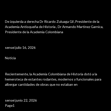
en Rionegro – Antioquia , los dias 10-11 y 12
de julio del presente año.
De izquierda a derecha Dr Ricardo Zuluaga Gil ,Presidente de la
Academia Antioqueña de Historia , Dr Armando Martinez Garnica,
Presidente de la Academia Colombiana
Leer Más »
sensei
julio 16, 2026
Noticia
Adecuación de la Hemertoteca
Recientemente, la Academia Colombiana de Historia dotó a la
hemeroteca de estantes rodantes, modernos y funcionales para
albergar cantidades de obras que no estaban en
Leer Más »
sensei
junio 22, 2026
Page
1
Page
2
Page
3
Page
4
Page
5