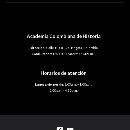
Navegación
←
Entrada anterior
Entrada siguiente
→
de
entradas
Academia Colombiana de Historia
Dirección:
Calle 10 # 8 – 95 | Bogotá, Colombia
Conmutador:
+ 57 (601) 744 9967 / 742 0848.
Horarios de atención
Lunes a viernes de:
8:00 a.m. – 1:00 p.m.
2:00 p.m. – 4:30 p.m.