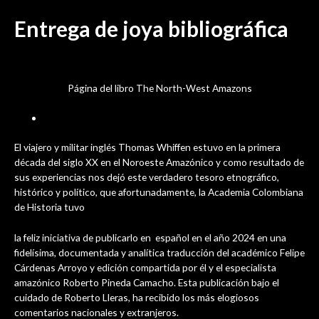
Ir
Donación
,
Noticia
/ Por
sensei
al
Entrega de joya bibliográfica
contenido
Página del libro The North-West Amazons
febrero 14, 2025
El viajero y militar inglés Thomas Whiffen estuvo en la primera
década del siglo XX en el Noroeste Amazónico y como resultado de
sus experiencias nos dejó este verdadero tesoro etnográfico,
histórico y político, que afortunadamente, la Academia Colombiana
de Historia tuvo
la feliz iniciativa de publicarlo en español en el año 2024 en una
fidelísima, documentada y analítica traducción del académico Felipe
Cárdenas Arroyo y edición compartida por él y el especialista
amazónico Roberto Pineda Camacho. Esta publicación bajo el
cuidado de Roberto Lleras, ha recibido los más elogiosos
comentarios nacionales y extranjeros.