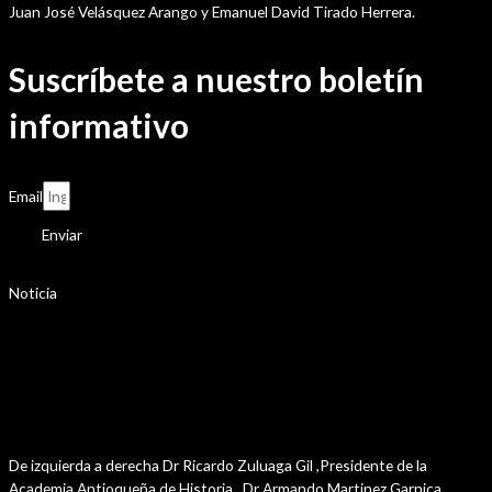
Juan José Velásquez Arango y Emanuel David Tirado Herrera.
Suscríbete a nuestro boletín
informativo
Email
Enviar
Noticia
Sesión de la asamblea de las Academias
Departamentales de Historia , llevada a cabo en
Rionegro – Antioquia , los dias 10-11 y 12 de
julio del presente año.
De izquierda a derecha Dr Ricardo Zuluaga Gil ,Presidente de la
Academia Antioqueña de Historia , Dr Armando Martinez Garnica,