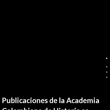
Ir
Noticia
/ Por
sensei
al
contenido
Publicaciones de la Academia