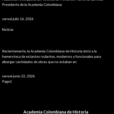
Presidente de la Academia Colombiana
Leer Más »
sensei
julio 16, 2026
Noticia
Adecuación de la Hemertoteca
Recientemente, la Academia Colombiana de Historia dotó a la
hemeroteca de estantes rodantes, modernos y funcionales para
albergar cantidades de obras que no estaban en
Leer Más »
sensei
junio 22, 2026
Page
1
Page
2
Page
3
Page
4
Page
5
Navegación
←
Entrada anterior
de
Entrada siguiente
→
entradas
Academia Colombiana de Historia