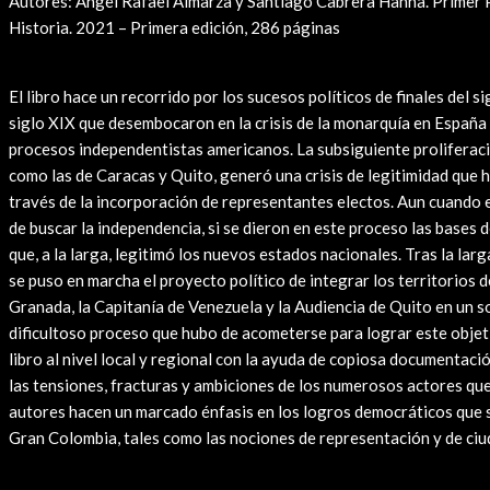
Autores: Ángel Rafael Almarza y Santiago Cabrera Hanna. Primer 
Historia. 2021 – Primera edición, 286 páginas
Leer Reseña
El libro hace un recorrido por los sucesos políticos de finales del si
siglo XIX que desembocaron en la crisis de la monarquía en España y
procesos independentistas americanos. La subsiguiente proliferac
como las de Caracas y Quito, generó una crisis de legitimidad que 
través de la incorporación de representantes electos. Aun cuando el 
de buscar la independencia, si se dieron en este proceso las bases d
que, a la larga, legitimó los nuevos estados nacionales. Tras la la
se puso en marcha el proyecto político de integrar los territorios 
Granada, la Capitanía de Venezuela y la Audiencia de Quito en un sol
dificultoso proceso que hubo de acometerse para lograr este objet
libro al nivel local y regional con la ayuda de copiosa documentación
las tensiones, fracturas y ambiciones de los numerosos actores que 
autores hacen un marcado énfasis en los logros democráticos que s
Gran Colombia, tales como las nociones de representación y de ciu