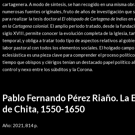
cartagenera. A modo de síntesis, se han recogido en una misma obr
numerosas fuentes originales, fruto de años de investigación que 
para realizar la tesis doctoral
El obispado de Cartagena de Indias en el
en la Cartagena colonial
. El amplio periodo tratado, desde la fundaci
siglo XVIII, permite conocer la evolución completa de la Iglesia, ta
temporal, y obliga a tratar todo tipo de aspectos relativos al gobier
labor pastoral con todos los elementos sociales. El holgado campo d
eclesiástica es una pieza clave para comprender el proceso político
tiempo que obispos y clérigos tenían un destacado papel político a
control y nexo entre los súbditos y la Corona.
Pablo Fernando Pérez Riaño. La
de Chita, 1550-1650
Año: 2021, 814 p.
Leer Reseña