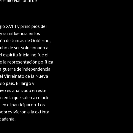
Premio Nacional de
glo XVIII y principios del
 su influencia en los
ión de Juntas de Gobierno,
hubo de ser solucionado a
espíritu inicial no fue el
e la representación política
rga guerra de independencia
del Virreinato de la Nueva
o país. El largo y
ivo es analizado en este
 en la que salen a relucir
en el participaron. Los
obrevivieron a la extinta
dadanía.