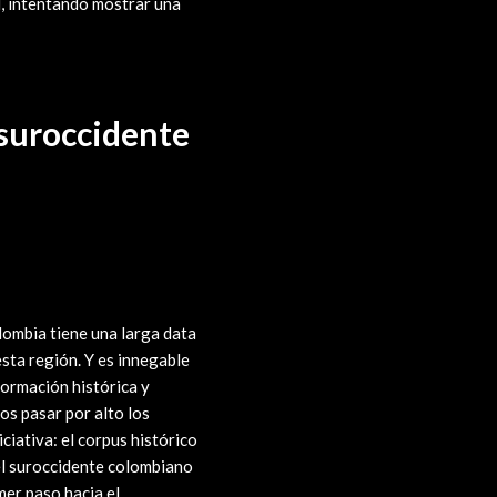
, intentando mostrar una
 suroccidente
olombia tiene una larga data
esta región. Y es innegable
formación histórica y
os pasar por alto los
ciativa: el corpus histórico
el suroccidente colombiano
mer paso hacia el