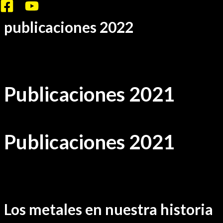
Ir
al
publicaciones 2022
contenido
Por
sensei
/
noviembre 6, 2022
Publicaciones 2021
Publicaciones 2021
Los metales en nuestra historia