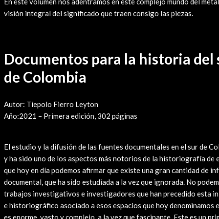
En este volumen nos adentramos en este complejo mundo del metal
visión integral del significado que traen consigo las piezas.
Documentos para la historia del
de Colombia
Autor: Tiepolo Fierro Leyton
Año:2021 – Primera edición, 302 páginas
Leer Reseña
El estudio y la difusión de las fuentes documentales en el sur de C
y ha sido uno de los aspectos más notorios de la historiografía de 
que hoy en día podemos afirmar que existe una gran cantidad de in
documental, que ha sido estudiada a la vez que ignorada. No podem
trabajos investigativos e investigadores que han precedido esta ini
e historiográfico asociado a esos espacios que hoy denominamos 
es enorme, vasto y complejo, a la vez que fascinante. Este es un pri