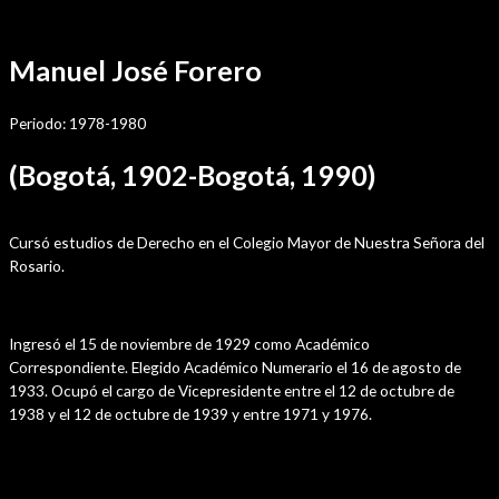
Ir
Por
sensei
/
diciembre 3, 2021
al
Manuel José Forero
contenido
Periodo: 1978-1980
(Bogotá, 1902-Bogotá, 1990)
Estudios
Cursó estudios de Derecho en el Colegio Mayor de Nuestra Señora del
Rosario.
Trayectoria en la Academia
Ingresó el 15 de noviembre de 1929 como Académico
Correspondiente. Elegido Académico Numerario el 16 de agosto de
1933. Ocupó el cargo de Vicepresidente entre el 12 de octubre de
1938 y el 12 de octubre de 1939 y entre 1971 y 1976.
Cargos Públicos