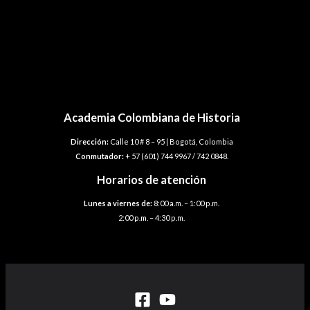
Navegación
←
Plantilla anterior
de
Plantilla siguiente
→
entradas
Academia Colombiana de Historia
Dirección:
Calle 10 # 8 – 95 | Bogotá, Colombia
Conmutador:
+ 57 (601) 744 9967 / 742 0848.
Horarios de atención
Lunes a viernes de:
8:00 a.m. – 1:00 p.m.
2:00 p.m. – 4:30 p.m.