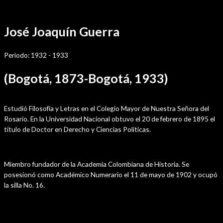
Ir
Por
sensei
/
diciembre 1, 2021
al
José Joaquín Guerra
contenido
Periodo: 1932 - 1933
(Bogotá, 1873-Bogotá, 1933)
Estudios
Estudió Filosofía y Letras en el Colegio Mayor de Nuestra Señora del
Rosario. En la Universidad Nacional obtuvo el 20 de febrero de 1895 el
título de Doctor en Derecho y Ciencias Políticas.
Trayectoria en la Academia
Miembro fundador de la Academia Colombiana de Historia. Se
posesionó como Académico Numerario el 11 de mayo de 1902 y ocupó
la silla No. 16.
Cargos Públicos